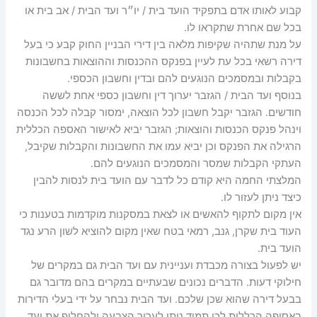
קבוע לאותו אדם בתפקיד הועד בית / יו״ר ועד הבית / אב בית או
בכל שם אחרת שתקראו לו.
על מנת שתהיה שקיפות מלאה בין דירי הבניין החוק קבע כי בעל
דירה רשאי בכל עת לעיין בפנקס ההכנסות וההוצאות בחשבונות
בקבלות ובמסמכים הנוגעים להם ובדין וחשבון הכספי.
בנוסף ועד הבית / הגזבר יערוך דין וחשבון כספי אחת לששה
חודשים. הגזבר יקבל חשבון לכל הוצאה, ימסור קבלה לכל הכנסה
וינהל פנקס הכנסות והוצאות; הגזבר יביא לאישור האספה הכללית
הרגילה את הפנקס וכן יביא עמו את החשבונות והקבלות שקיבל,
העתקי הקבלות שמסר והמסמכים הנוגעים להם.
המלצתי החמה היא קודם כל לדבר עם הועד בית לנסות להבין
כיצד ניתן לעזור לו.
אין מקום לתקוף להאשים או לצאת במסקנות מוקדמות בטענות כי
העוד בית שקרן, גנב, רמאי בטח שאין מקום להוציא לשון הרע נגד
הועד בית.
יש לפעול בצורה מכבדת ועניינית עם ועד הבית גם במקרים של
חילוקי דעות. הדברים נכונים שבעתיים במקרים בהם מדובר גם
בבעל דירה שהוא שכן שלכם. ועד הבית נבחר על ידי בעלי הדירות
באסיפה הכללית לכן תמיד ניתן לערוך הצבעה ולהחליף את ועד